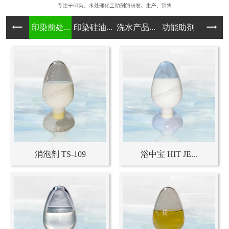
印染前处...
印染硅油...
洗水产品...
功能助剂
染料系列
消泡剂 TS-109
浴中宝 HIT JE...