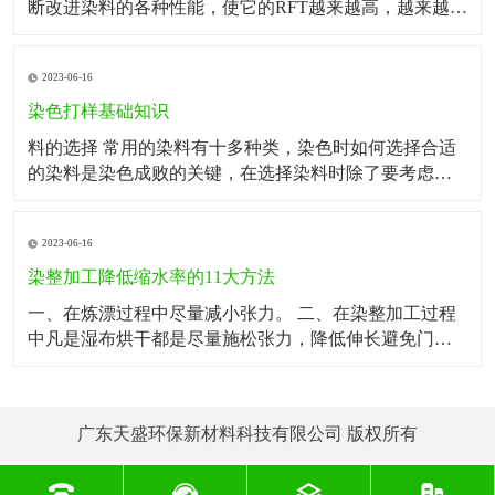
断改进染料的各种性能，使它的RFT越来越高，越来越环
保！ 一、何为RFT？ RFT即为活性染料染色一次成功
率，也就是我们染厂现阶段一直追求的一次OK率，因为
2023-06-16
它对改进印染企业的经营具有很大作用，特别是原棉来
源不同、质量不一致，棉织物染色时会
染色打样基础知识
料的选择 常用的染料有十多种类，染色时如何选择合适
的染料是染色成败的关键，在选择染料时除了要考虑所
染纤维的种类、被染物的用途、色泽要求、价格成本、
货源供应、质量好坏、染色方法等因素外，不必须考虑
2023-06-16
同拼色、近拼色、少拼色的原则，以达到同步上色改进
色泽重演性，提高小样正确率的目的。 一、同拼
染整加工降低缩水率的11大方法
一、在炼漂过程中尽量减小张力。 二、在染整加工过程
中凡是湿布烘干都是尽量施松张力，降低伸长避免门幅
过度窄缩，如是开幅连烘的机台在开幅后要加装小的容
布箱再穿进布架以避免开幅与轧水之间的张力过大。
三、在丝光过程中要掌握扩幅张力要保持坯布的幅宽注
广东天盛环保新材料科技有限公司 版权所有
意控制纬向张力。 四、各道工序的平洗机导