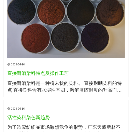
2023-06-16
直接耐晒染料特点及操作工艺
直接耐晒染料是一种粉末状的染料。 直接耐晒染料的特
点 直接染料含有水溶性基团，溶解度随温度的升高而显
著增大，对于溶解性差的直接染料可以加纯碱助溶。直
接染料必须用软水溶解。生产中染色用水如果硬度偏
2023-06-16
高，可加入纯碱或六偏磷酸钠，既有利于染料溶解，又
有软化水的作用。 直接染料对纤维素纤维的
活性染料染色新趋势
为了适应纺织品市场激烈竞争的形势，广东天盛新材不