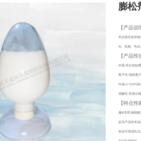
膨松
【产品说
本品是经多种表
化、松散、乳化
【产品性
外观:米白色粘
离子性:弱阳离
Ph值:6-7(10%溶
溶解性:容易分
【特点性
蓬松剂乳液能赋
起毛产品经本品
本品可用浸轧法
本品乳液稳定，