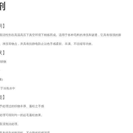
剂
明】
面活性剂在高温高压下真空环境下精炼而成。适用于各种毛料的净洗和渗透，它具有很强的膨
、净洗等物点，并具有抗静电防止沾色手感柔软、丰满、不毡缩等功效。
状】
稠状物
子
液)
散于冷热水中
能】
予处理过的织物丰厚、蓬松之手感
处理可得到均一的起毛蓬松效果。
及浸泡法处理。
具有优良的耐洗性，不会降低纤维强度。