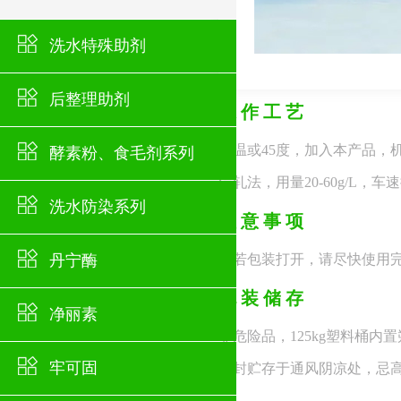
洗水特殊助剂
后整理助剂
操作工艺
常温或45度，加入本产品，机
酵素粉、食毛剂系列
浸轧法，用量20-60g/L，车
洗水防染系列
注意事项
丹宁酶
如若包装打开，请尽快使用
包装储存
净丽素
非危险品，125kg塑料桶内
牢可固
密封贮存于通风阴凉处，忌